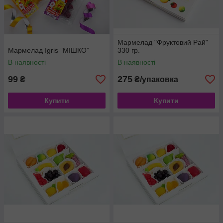
Мармелад "Фруктовий Рай"
Мармелад Igris ”МIШКО”
330 гр.
В наявності
В наявності
99
275
₴
₴/упаковка
Купити
Купити