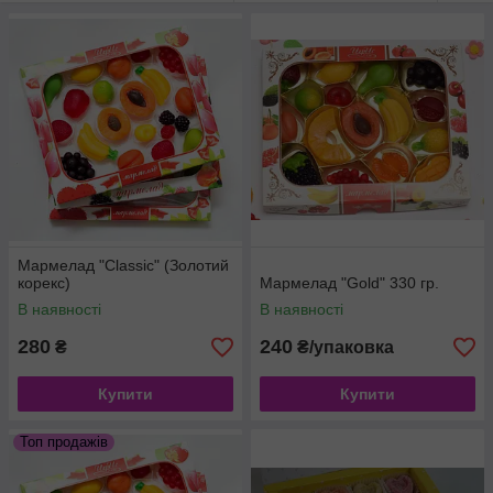
побажання рецептуру, а наш дизайнер розробить дизайн
упаковки та логотипу.
Мармелад "Classic" (Золотий
корекс)
Мармелад "Gold" 330 гр.
В наявності
В наявності
280
240
₴
₴/упаковка
Купити
Купити
Топ продажів