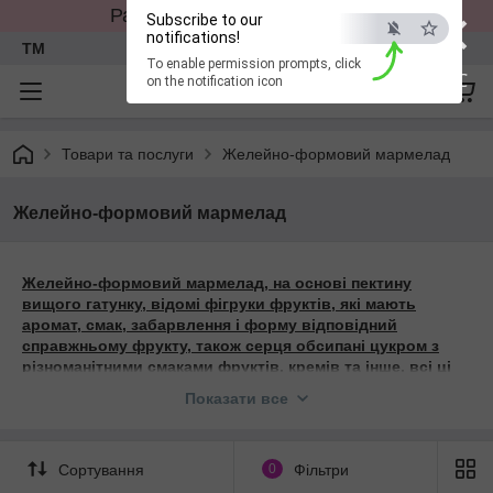
×
Работаем в прежнем режиме
Subscribe to our
notifications!
TM
To enable permission prompts, click
ESC
on the notification icon
Товари та послуги
Желейно-формовий мармелад
Желейно-формовий мармелад
Желейно-формовий мармелад, на основі пектину
вищого гатунку, відомі фігруки фруктів, які мають
аромат, смак, забарвлення і форму відповідний
справжньому фрукту, також серця обсипані цукром з
різноманітними смаками фруктів, кремів та інше, всі ці
ласощі коханими і друзями, відмінно підійде як
Показати все
подарунок / гостинця .
Наше виробництво також працює за концепцією
виробництва солодощів під вашим брендом і дизайном,
Сортування
0
Фільтри
наш технолог розробить під ваше технічне завдання або