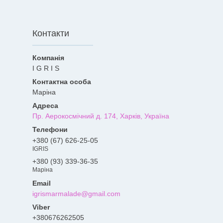
Контакти
I G R I S
Марiна
Пр. Аерокосмiчний д. 174, Харків, Україна
+380 (67) 626-25-05
IGRIS
+380 (93) 339-36-35
Марiна
igrismarmalade@gmail.com
+380676262505