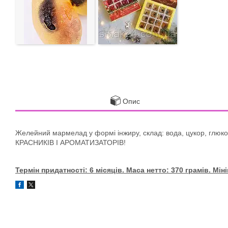
Опис
Желейний мармелад у формі інжиру, склад: вода, цукор, глюкоз
КРАСНИКІВ І АРОМАТИЗАТОРІВ!
Термін придатності: 6 місяців. Маса нетто: 370 грамів. Мі