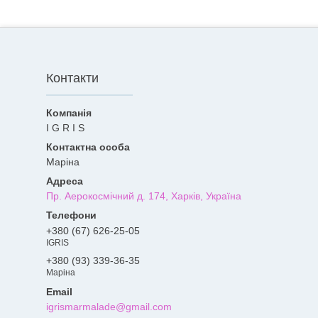
Контакти
I G R I S
Марiна
Пр. Аерокосмiчний д. 174, Харків, Україна
+380 (67) 626-25-05
IGRIS
+380 (93) 339-36-35
Марiна
igrismarmalade@gmail.com